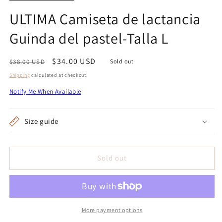
ULTIMA Camiseta de lactancia
Guinda del pastel-Talla L
Regular
Sale
$34.00 USD
$38.00 USD
Sold out
price
price
Shipping
calculated at checkout.
Notify Me When Available
Size guide
Sold out
More payment options