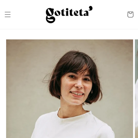
Skip to
content
Cart
Skip to
product
information