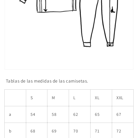
Tablas de las medidas de las camisetas.
S
M
L
XL
XXL
a
54
58
62
65
67
b
68
69
70
71
72